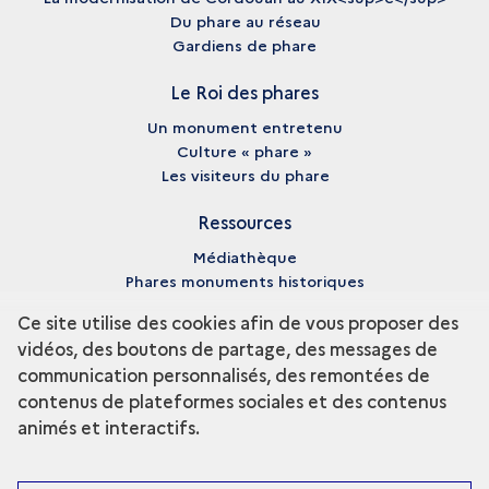
Du phare au réseau
Gardiens de phare
Le Roi des phares
Un monument entretenu
Culture « phare »
Les visiteurs du phare
Ressources
Médiathèque
Phares monuments historiques
Cartes des épaves
Ce site utilise des cookies afin de vous proposer des
Archives numériques
vidéos, des boutons de partage, des messages de
communication personnalisés, des remontées de
À propos
contenus de plateformes sociales et des contenus
Crédits
animés et interactifs.
Mentions légales