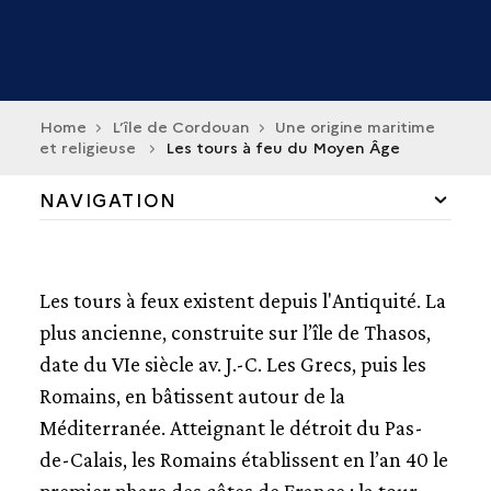
Home
L’île de Cordouan
Une origine maritime
et religieuse
Les tours à feu du Moyen Âge
NAVIGATION
UN SITE RELIGIEUX
Les tours à feux existent depuis l'Antiquité. La
CŒUR D'ÂNES OU CORDOUAN ?
plus ancienne, construite sur l’île de Thasos,
date du VIe siècle av. J.-C. Les Grecs, puis les
LES TOURS À FEU DU MOYEN ÂGE
Romains, en bâtissent autour de la
LE TRAFIC MARITIME
Méditerranée. Atteignant le détroit du Pas-
de-Calais, les Romains établissent en l’an 40 le
ÉPAVES ET NAUFRAGES