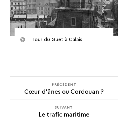
Tour du Guet à Calais
PRÉCÉDENT
PRÉCÉDENT
Cœur d'ânes ou Cordouan ?
LE
TRAFIC
MARITIME
SUIVANT
SUIVANT
Le trafic maritime
LE
TRAFIC
MARITIME