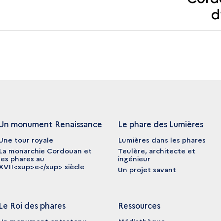
d
Un monument Renaissance
Le phare des Lumières
Une tour royale
Lumières dans les phares
La monarchie Cordouan et
Teulère, architecte et
les phares au
ingénieur
XVII<sup>e</sup> siècle
Un projet savant
Le Roi des phares
Ressources